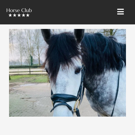
INICIO
» ÜBER UNS
CABALLOS RIETBROCK
EL EQUIPO BAROCKMEETSCLASSIC
VENTAS Y MARKETING
ENTRENAMIENTO & CURSOS
PUPILAJE
CABALLOS EN VENTA