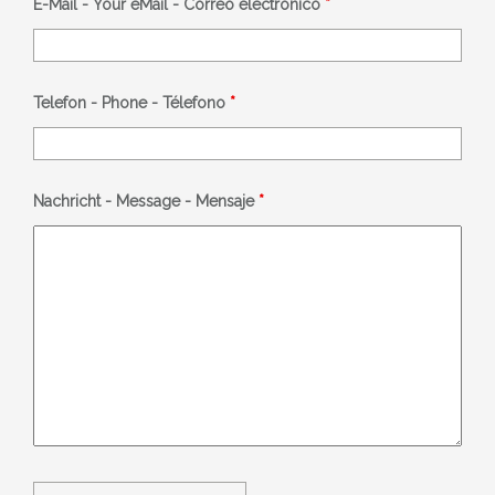
E-Mail - Your eMail - Correo eléctronico
*
Telefon - Phone - Télefono
*
Nachricht - Message - Mensaje
*