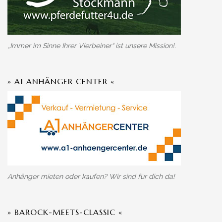
„Immer im Sinne Ihrer Vierbeiner“ ist unsere Mission!.
» A1 ANHÄNGER CENTER «
Anhänger mieten oder kaufen? Wir sind für dich da!
» BAROCK-MEETS-CLASSIC «