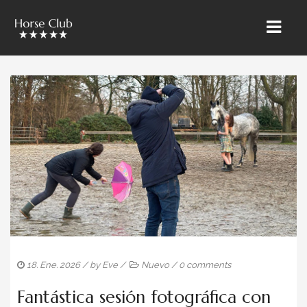
INICIO
» ÜBER UNS
CABALLOS RIETBROCK
EL EQUIPO BAROCKMEETSCLASSIC
VENTAS Y MARKETING
ENTRENAMIENTO & CURSOS
PUPILAJE
18. Ene. 2026
/ by
Eve
/
Nuevo
/
0 comments
CABALLOS EN VENTA
Fantástica sesión fotográfica con