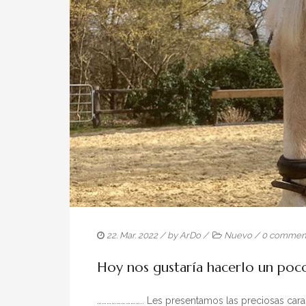
22. Mar. 2022
/ by
ArDo
/
Nuevo
/
0 commen
Hoy nos gustaría hacerlo un po
……………………….. Les presentamos las preciosas cara