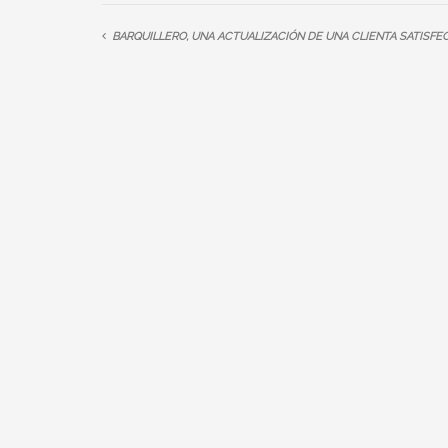
BARQUILLERO, UNA ACTUALIZACIÓN DE UNA CLIENTA SATISFE
» INFORMATION
» SHOP
Impressum
Online 
Datenschutzerklärung
Warenk
Kontakt
Kasse
Sitemap
Rückgab