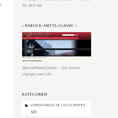
s
für dich da!
» BAROCK-MEETS-CLASSIC «
BarockMeetsClassic – Our horses
change your Life
KATEGORIEN
COMENTARIOS DE LOS CLIENTES
(21)