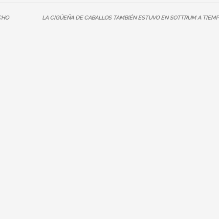
CHO
LA CIGÜEÑA DE CABALLOS TAMBIÉN ESTUVO EN SOTTRUM A TIEMP
 INFO
» INFORMATION
Shop
orb
en/Erstattung