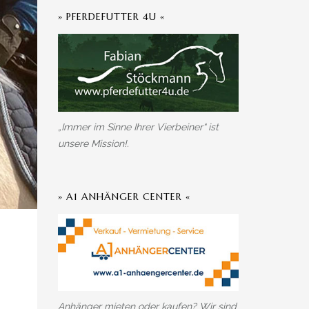
» PFERDEFUTTER 4U «
„Immer im Sinne Ihrer Vierbeiner“ ist
unsere Mission!.
» A1 ANHÄNGER CENTER «
Anhänger mieten oder kaufen? Wir sind