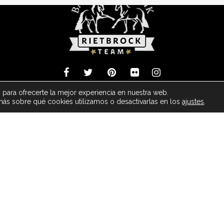
 Barock Meets Classic Made With
- Powered by ArDo & JC Media Group -
 para ofrecerte la mejor experiencia en nuestra web.
ás sobre qué cookies utilizamos o desactivarlas en los
ajustes
.