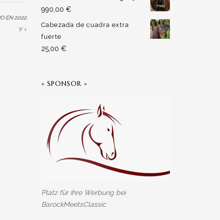
990,00
€
O EN 2022
Cabezada de cuadra extra
Y
fuerte
25,00
€
» SPONSOR «
» SPRACHE WÄHLEN
Deutsch
(
Alemán
)
English
(
Inglés
)
Español
Platz für Ihre Werbung bei
BarockMeetsClassic