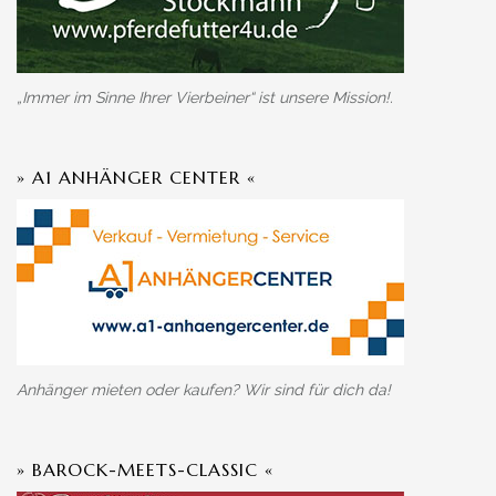
„Immer im Sinne Ihrer Vierbeiner“ ist unsere Mission!.
» A1 ANHÄNGER CENTER «
Anhänger mieten oder kaufen? Wir sind für dich da!
» BAROCK-MEETS-CLASSIC «