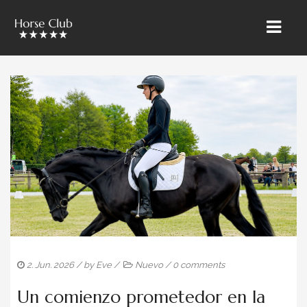
INICIO
» ÜBER UNS
CABALLOS RIETBROCK
EL EQUIPO BAROCKMEETSCLASSIC
VENTAS Y MARKETING
ENTRENAMIENTO & CURSOS
PUPILAJE
2. Jun. 2026
/ by
Eve
/
Nuevo
/
0 comments
CABALLOS EN VENTA
Un comienzo prometedor en la