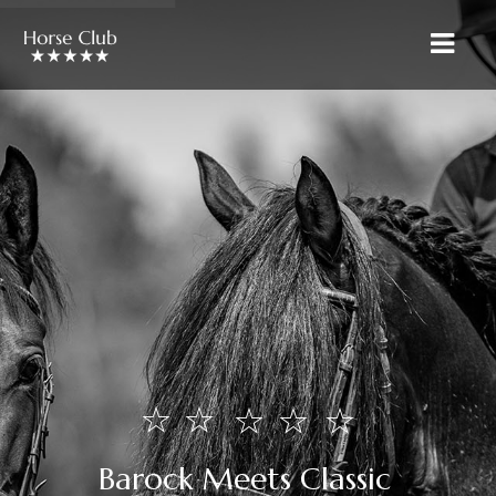
» STARTSEITE
» ÜBER UNS
» RIETBROCK PFERDE
» UNSER TEAM
» VERKAUF & VERMARKTUNG
» AUSBILDUNG & LEHRGÄNGE
» PFERDE PENSION
» VERKAUFSPFERDE
B
a
r
o
c
k
M
e
e
t
s
C
l
a
s
s
i
c