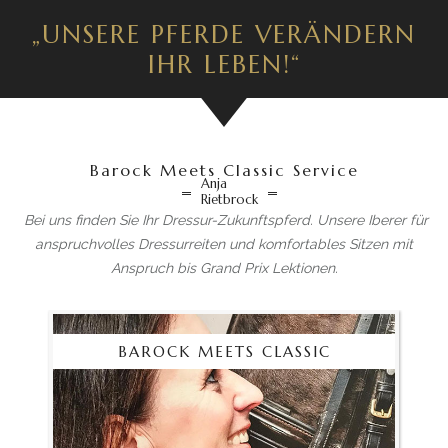
„UNSERE PFERDE VERÄNDERN
IHR LEBEN!“
Barock Meets Classic Service
Anja
Rietbrock
Bei uns finden Sie Ihr Dressur-Zukunftspferd.
Unsere Iberer für
anspruchvolles Dressurreiten und komfortables Sitzen mit
Anspruch bis Grand Prix Lektionen.
BAROCK MEETS CLASSIC