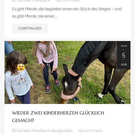
Kunden Feedback
No comment
Es gibt Pferde, die begleiten einen ein Stück des Weges – und
es gibt Pferde, die einen...
CONTINUED
Juni
5
2026
WIEDER ZWEI KINDERHERZEN GLÜCKLICH
GEMACHT
Kunden Feedback
Neuigkeiten
No comment