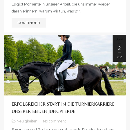
Es gibt Momente in unserer Arbeit, die uns immer wieder
daran erinnern, warum wir tun, was wir...
CONTINUED
Juni
2
2026
ERFOLGREICHER START IN DIE TURNIERKARRIERE
UNSERER BEIDEN JUNGPFERDE
Neuigkeiten
No comment
Savannah und Radar meistern ihre erste Reitpferdeprüfung