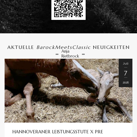
AKTUELLE
BarockMeetsClassic
NEUIGKEITEN
Anja
Rietbrock
Juli
7
2026
HANNOVERANER LEISTUNGSSTUTE X PRE