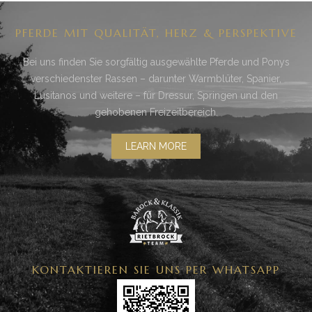
PFERDE MIT QUALITÄT, HERZ & PERSPEKTIVE
Bei uns finden Sie sorgfältig ausgewählte Pferde und Ponys
verschiedenster Rassen – darunter Warmblüter, Spanier,
Lusitanos und weitere – für Dressur, Springen und den
gehobenen Freizeitbereich.
LEARN MORE
KONTAKTIEREN SIE UNS PER WHATSAPP