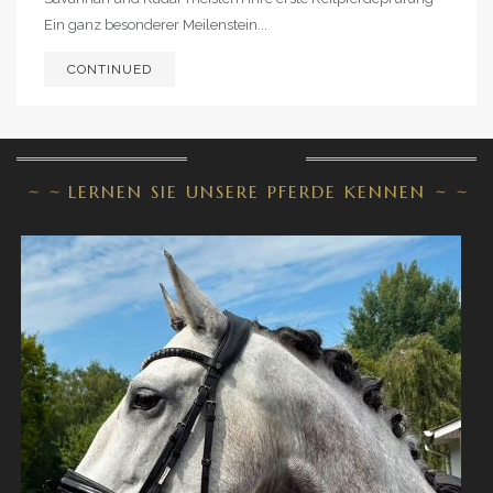
Ein ganz besonderer Meilenstein...
CONTINUED
Anja Rietbrock
~
~
LERNEN SIE UNSERE PFERDE KENNEN
~
~
PRE WALLACH 7 JAHRE, 1,65
PRE - PURA RAZA ESPAÑOLA