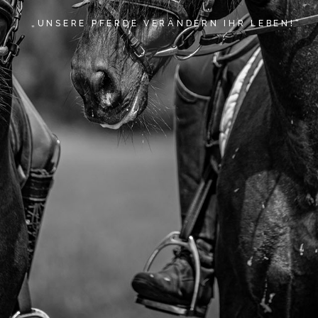
» NEUIGKEITEN
„UNSERE PFERDE VERÄNDERN IHR LEBEN!“
» EVENTS
» SHOP