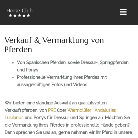
Verkauf & Vermarktung von
» STARTSEITE
Pferden
» ÜBER UNS
Von Spanischen Pferden, sowie Dressur-, Springpferden
» RIETBROCK PFERDE
und Ponys
Professionelle Vermarktung Ihres Pferdes mit
» UNSER TEAM
aussagekräftigen Fotos und Videos
» VERKAUF & VERMARKTUNG
Wir bieten eine ständige Auswahl an qualitätsvollen
» AUSBILDUNG & LEHRGÄNGE
Verkaufspferden, von
PRE
über
Warmblüter
,
Andalusier
,
» PFERDE PENSION
Lusitanos
und Ponys für Dressur und Springen an. Möchten Sie
die Vermarktung Ihres Pferdes in professionelle Hände geben?
» VERKAUFSPFERDE
Dann sprechen Sie uns an, gerne nehmen wir Ihr Pferd in unsere