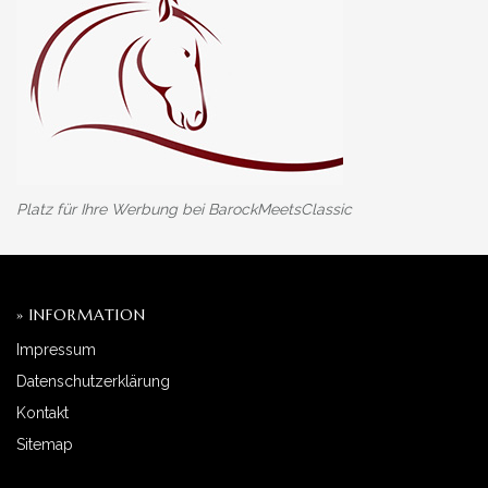
Platz für Ihre Werbung bei BarockMeetsClassic
» INFORMATION
Impressum
Datenschutzerklärung
Kontakt
Sitemap