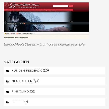
BarockMeetsClassic – Our horses change your Life
KATEGORIEN
(20)
KUNDEN FEEDBACK
(94)
NEUIGKEITEN
(19)
PINNWAND
(7)
PRESSE