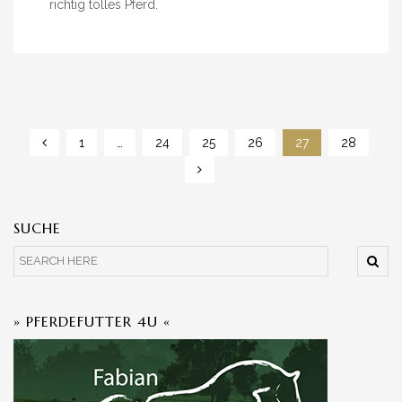
richtig tolles Pferd.
1
…
24
25
26
27
28
SUCHE
» PFERDEFUTTER 4U «