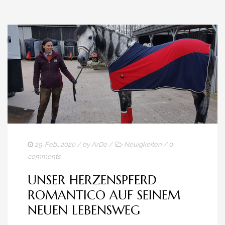
29. Feb.. 2020
/ by
ArDo
/
Neuigkeiten
/
0
comments
UNSER HERZENSPFERD
ROMANTICO AUF SEINEM
NEUEN LEBENSWEG