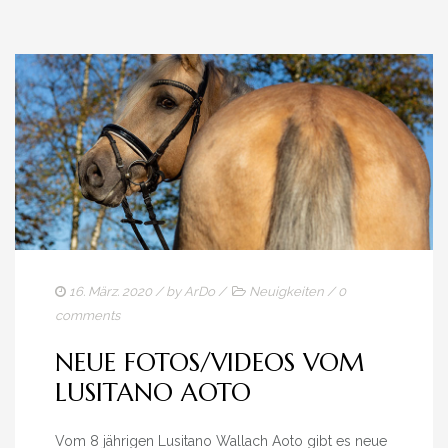
16. März. 2020
/ by
ArDo
/
Neuigkeiten
/
0
comments
NEUE FOTOS/VIDEOS VOM
LUSITANO AOTO
Vom 8 jährigen Lusitano Wallach Aoto gibt es neue