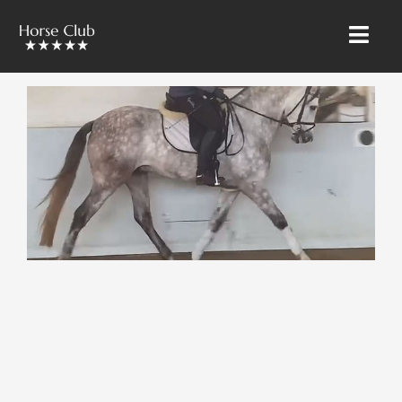
» STARTSEITE
» ÜBER UNS
» RIETBROCK PFERDE
» UNSER TEAM
» VERKAUF & VERMARKTUNG
» AUSBILDUNG & LEHRGÄNGE
» PFERDE PENSION
» VERKAUFSPFERDE