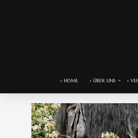
» HOME
» ÜBER UNS
» VE