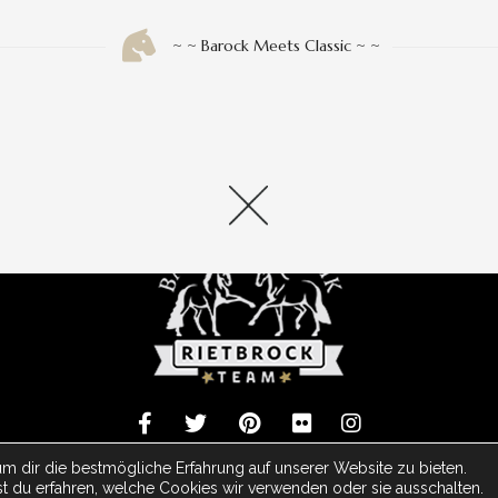
 INFO
» INFORMATION
Shop
~ ~ Barock Meets Classic ~ ~
orb
en/Erstattung
 Barock Meets Classic Made With
- Powered by ArDo & JC Media Group -
m dir die bestmögliche Erfahrung auf unserer Website zu bieten.
t du erfahren, welche Cookies wir verwenden oder sie ausschalten.