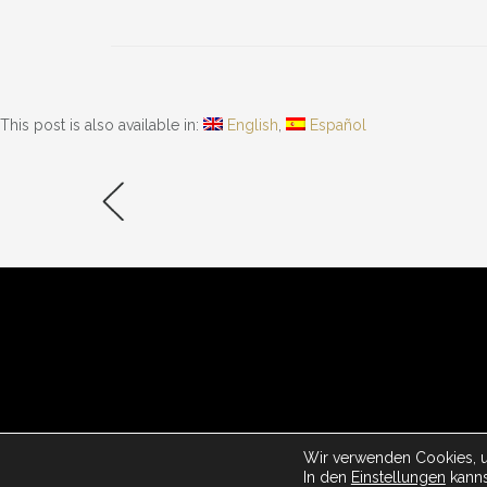
» INFORMATION
» SHOP
Impressum
Online 
Datenschutzerklärung
Warenk
Kontakt
Kasse
This post is also available in:
English
Español
Sitemap
Rückgab
© 2026
Wir verwenden Cookies, u
In den
Einstellungen
kanns