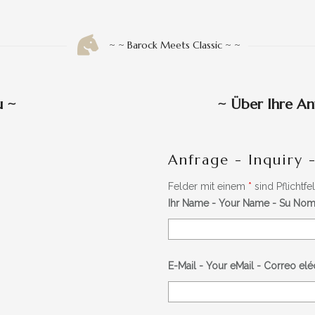
~ ~ Barock Meets Classic ~ ~
u
~
~
Über Ihre An
Anfrage - Inquiry 
Felder mit einem
*
sind Pflichtfe
Ihr Name - Your Name - Su No
E-Mail - Your eMail - Correo el