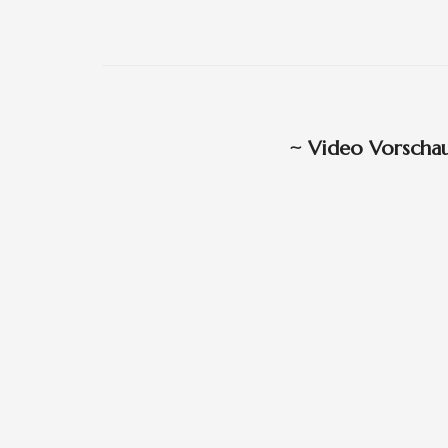
~
Video Vorscha