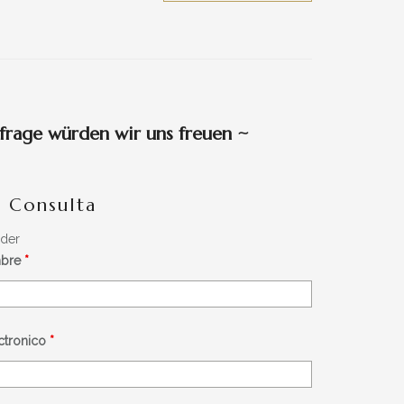
frage würden wir uns freuen
~
- Consulta
lder
mbre
*
éctronico
*