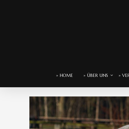
» HOME
» ÜBER UNS
» VE