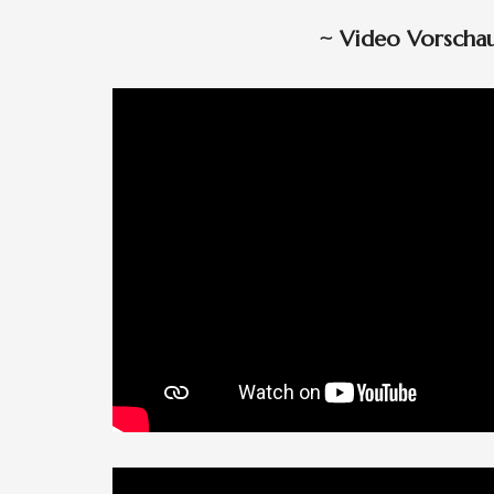
~
Video Vorscha