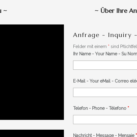
u
~
~
Über Ihre An
Anfrage - Inquiry 
Felder mit einem
*
sind Pflichtfe
Ihr Name - Your Name - Su No
E-Mail - Your eMail - Correo el
Telefon - Phone - Télefono
*
Nachricht - Message - Mensaje
*