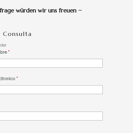
frage würden wir uns freuen
~
- Consulta
lder
mbre
*
éctronico
*