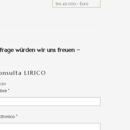
bis 40.000,- Euro
frage würden wir uns freuen
~
onsulta LIRICO
lder
mbre
*
éctronico
*