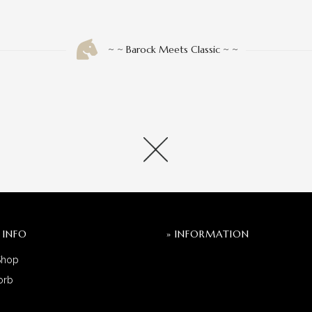
~ ~ Barock Meets Classic ~ ~
 INFO
» INFORMATION
Shop
orb