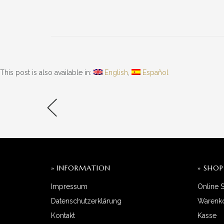
This post is also available in:
English
Español
» INFORMATION
» SHOP
Impressum
Online 
Datenschutzerklärung
Warenk
Kontakt
Kasse