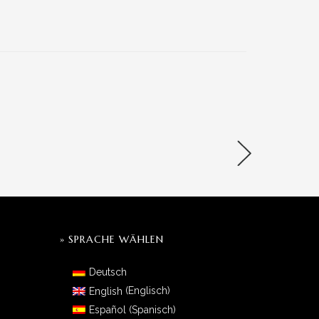
» SPRACHE WÄHLEN
Deutsch
English
(
Englisch
)
Español
(
Spanisch
)