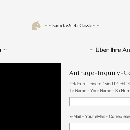
~ ~ Barock Meets Classic ~ ~
u
~
~
Über Ihre An
Anfrage-Inquiry-C
Felder mit einem
*
sind Pflichtfe
Ihr Name - Your Name - Su No
E-Mail - Your eMail - Correo el