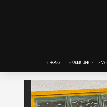
» HOME
» ÜBER UNS
» VE