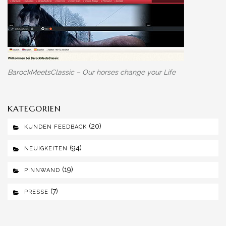
BarockMeetsClassic – Our horses change your Life
KATEGORIEN
(20)
KUNDEN FEEDBACK
(94)
NEUIGKEITEN
(19)
PINNWAND
(7)
PRESSE