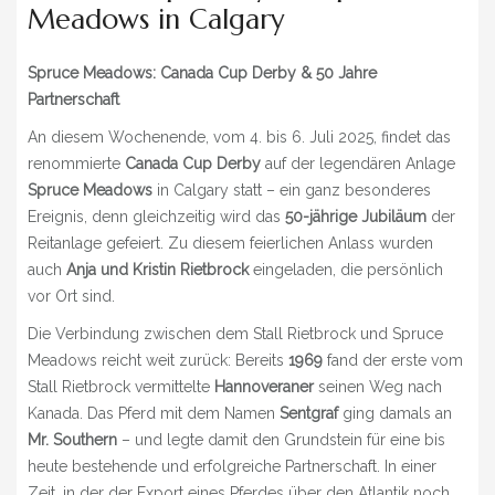
» NEUIGKEITEN
Meadows in Calgary
» EVENTS
Spruce Meadows: Canada Cup Derby & 50 Jahre
Partnerschaft
» SHOP
An diesem Wochenende, vom 4. bis 6. Juli 2025, findet das
renommierte
Canada Cup Derby
auf der legendären Anlage
Spruce Meadows
in Calgary statt – ein ganz besonderes
Ereignis, denn gleichzeitig wird das
50-jährige Jubiläum
der
Reitanlage gefeiert. Zu diesem feierlichen Anlass wurden
auch
Anja und Kristin Rietbrock
eingeladen, die persönlich
vor Ort sind.
Die Verbindung zwischen dem Stall Rietbrock und Spruce
Meadows reicht weit zurück: Bereits
1969
fand der erste vom
Stall Rietbrock vermittelte
Hannoveraner
seinen Weg nach
Kanada. Das Pferd mit dem Namen
Sentgraf
ging damals an
Mr. Southern
– und legte damit den Grundstein für eine bis
heute bestehende und erfolgreiche Partnerschaft. In einer
Zeit, in der der Export eines Pferdes über den Atlantik noch