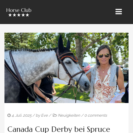
» STARTSEITE
» ÜBER UNS
» RIETBROCK PFERDE
» UNSER TEAM
» VERKAUF & VERMARKTUNG
» AUSBILDUNG & LEHRGÄNGE
» PFERDE PENSION
4. Juli. 2025
/ by
Eve
/
Neuigkeiten
/
0 comments
» VERKAUFSPFERDE
Canada Cup Derby bei Spruce