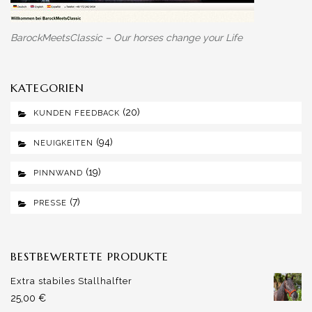
BarockMeetsClassic – Our horses change your Life
KATEGORIEN
(20)
KUNDEN FEEDBACK
(94)
NEUIGKEITEN
(19)
PINNWAND
(7)
PRESSE
BESTBEWERTETE PRODUKTE
Extra stabiles Stallhalfter
25,00
€