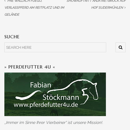
PRE WALLACH FUEGO,
SHOWAUFTRITT ANJA RIETBROCK AUF
VERLASSPFERD AM REITPLATZ UND IM
HOF SUDERMÜHLEN
GELÄNDE
SUCHE
» PFERDEFUTTER 4U «
„Immer im Sinne Ihrer Vierbeiner“ ist unsere Mission!.