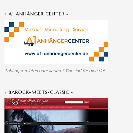
» A1 ANHÄNGER CENTER «
Anhänger mieten oder kaufen? Wir sind für dich da!
» BAROCK-MEETS-CLASSIC «