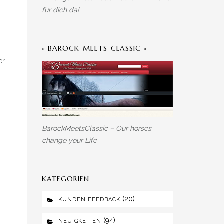
für dich da!
» BAROCK-MEETS-CLASSIC «
er
BarockMeetsClassic – Our horses
change your Life
KATEGORIEN
(20)
KUNDEN FEEDBACK
(94)
NEUIGKEITEN