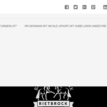
TURNIERLUFT
PM SEMINIAR MIT NICOLE UPHOFF, MIT DABEI LIRON UNSER PR
 INFO
» INFORMATION
Shop
orb
en/Erstattung