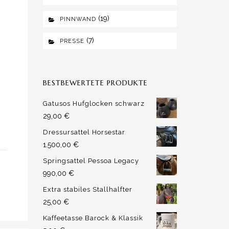
(19)
PINNWAND
(7)
PRESSE
BESTBEWERTETE PRODUKTE
Gatusos Hufglocken schwarz
29,00
€
Dressursattel Horsestar
1.500,00
€
Springsattel Pessoa Legacy
990,00
€
Extra stabiles Stallhalfter
25,00
€
Kaffeetasse Barock & Klassik