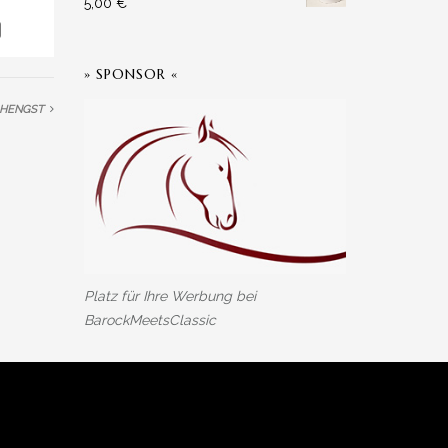
5,00
€
» SPONSOR «
E HENGST
» SPRACHE WÄHLEN
Deutsch
English
(
Englisch
)
Español
(
Spanisch
)
Platz für Ihre Werbung bei
BarockMeetsClassic