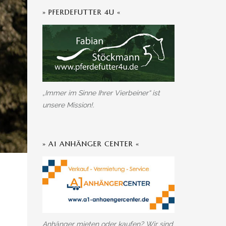
» PFERDEFUTTER 4U «
„Immer im Sinne Ihrer Vierbeiner“ ist
unsere Mission!.
» A1 ANHÄNGER CENTER «
Anhänger mieten oder kaufen? Wir sind