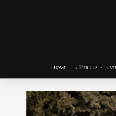
» HOME
» ÜBER UNS
» VE