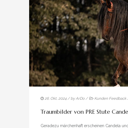
26. Okt.. 2024
/ by
ArDo
/
Kunden Feedback
Traumbilder von PRE Stute Cande
Geradezu märchenhaft erscheinen Candela und ih