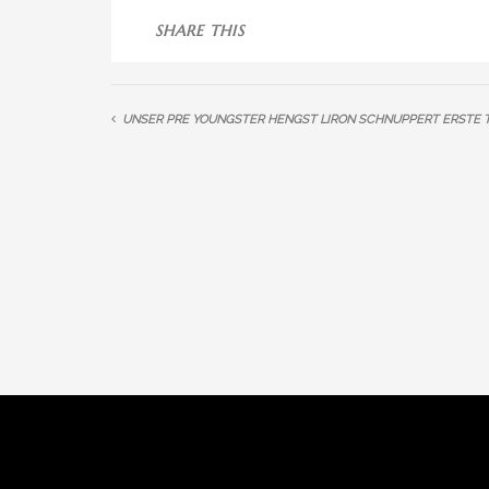
SHARE THIS
UNSER PRE YOUNGSTER HENGST LIRON SCHNUPPERT ERSTE 
» INFORMATION
» SHOP
Impressum
Online 
Datenschutzerklärung
Warenk
Kontakt
Kasse
Sitemap
Rückgab