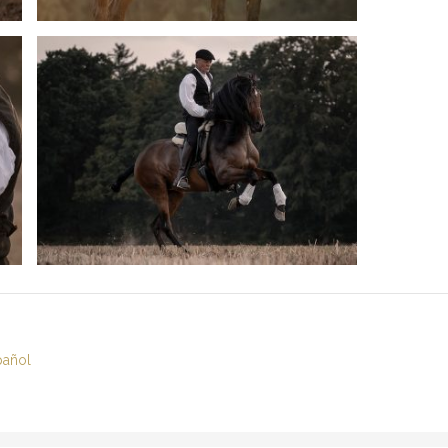
pañol