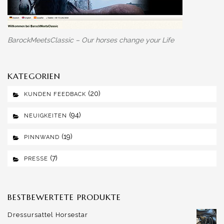
BarockMeetsClassic – Our horses change your Life
KATEGORIEN
(20)
KUNDEN FEEDBACK
(94)
NEUIGKEITEN
(19)
PINNWAND
(7)
PRESSE
BESTBEWERTETE PRODUKTE
Dressursattel Horsestar