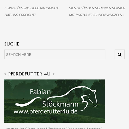
WAS FÜR EINE LIEBE NACHRICHT
SIESTA FÜR DEN SCHICKEN SPANIER
HAT UNS ERREICHT!
MIT PORTUGIESISCHEN WURZELN
SUCHE
» PFERDEFUTTER 4U «