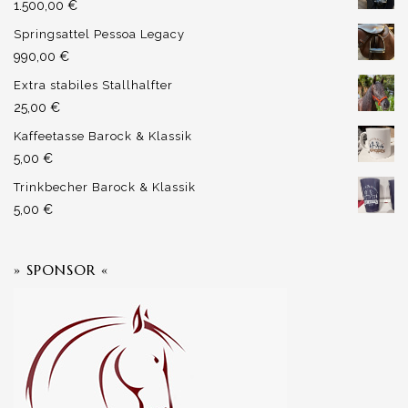
1.500,00
€
Springsattel Pessoa Legacy
990,00
€
Extra stabiles Stallhalfter
25,00
€
Kaffeetasse Barock & Klassik
5,00
€
Trinkbecher Barock & Klassik
5,00
€
» SPONSOR «