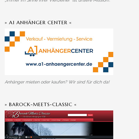
„Immer im Sinne Ihrer Vierbeiner“ ist unsere Mission!.
» A1 ANHÄNGER CENTER «
Anhänger mieten oder kaufen? Wir sind für dich da!
» BAROCK-MEETS-CLASSIC «